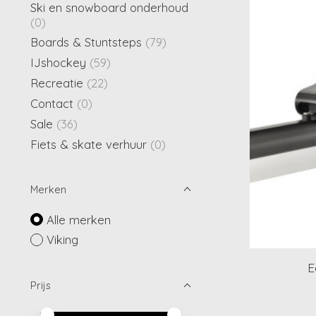
Ski en snowboard onderhoud
(0)
Boards & Stuntsteps
(79)
IJshockey
(59)
Recreatie
(22)
Contact
(0)
Sale
(36)
Fiets & skate verhuur
(0)
Merken
Alle merken
Viking
E
Prijs
Minimale prijswaarde
Price maximum value