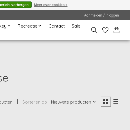
bericht verbergen
Meer over cookies »
Aanmelden / Inloggen
key
Recreatie
Contact
Sale
se
ducten
Sorteren op
Nieuwste producten