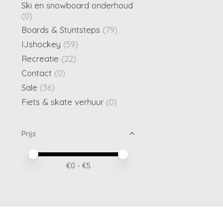
Ski en snowboard onderhoud
(0)
Boards & Stuntsteps
(79)
IJshockey
(59)
Recreatie
(22)
Contact
(0)
Sale
(36)
Fiets & skate verhuur
(0)
Prijs
Minimale prijswaarde
Price maximum value
€
0
- €
5