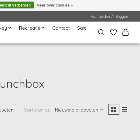
bericht verbergen
Meer over cookies »
Aanmelden / Inloggen
key
Recreatie
Contact
Sale
lunchbox
ducten
Sorteren op
Nieuwste producten