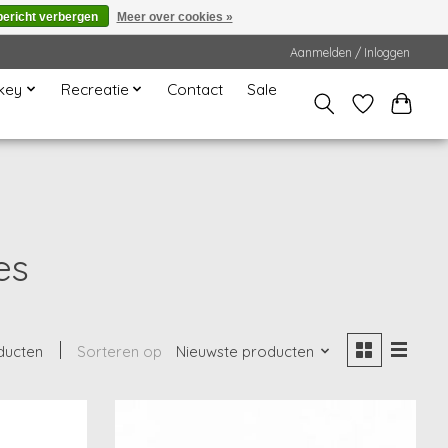
bericht verbergen
Meer over cookies »
Aanmelden / Inloggen
key
Recreatie
Contact
Sale
es
ducten
Sorteren op
Nieuwste producten