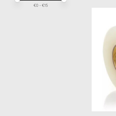
€
0
- €
15