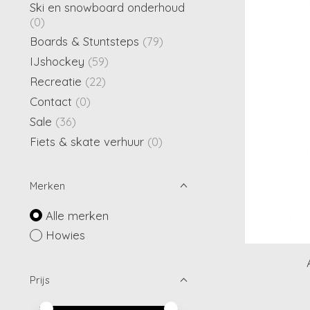
Ski en snowboard onderhoud
(0)
Boards & Stuntsteps
(79)
IJshockey
(59)
Recreatie
(22)
Contact
(0)
Sale
(36)
Fiets & skate verhuur
(0)
Merken
Alle merken
Howies
Prijs
Minimale prijswaarde
Price maximum value