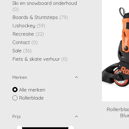
Ski en snowboard onderhoud
(0)
Boards & Stuntsteps
(79)
IJshockey
(59)
Recreatie
(22)
Contact
(0)
Sale
(36)
Fiets & skate verhuur
(0)
Merken
Alle merken
Rollerblade
Rollerbla
Blu
Prijs
Minimale prijswaarde
Price maximum value