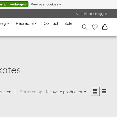
bericht verbergen
Meer over cookies »
Aanmelden / Inloggen
key
Recreatie
Contact
Sale
kates
ducten
Sorteren op
Nieuwste producten