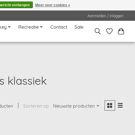
bericht verbergen
Meer over cookies »
Aanmelden / Inloggen
key
Recreatie
Contact
Sale
 klassiek
ducten
Sorteren op
Nieuwste producten