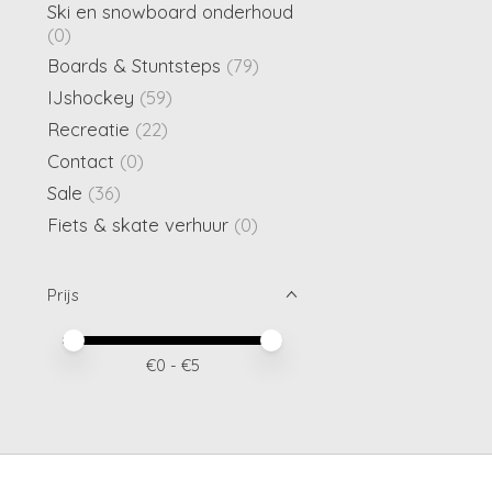
Ski en snowboard onderhoud
(0)
Boards & Stuntsteps
(79)
IJshockey
(59)
Recreatie
(22)
Contact
(0)
Sale
(36)
Fiets & skate verhuur
(0)
Prijs
Minimale prijswaarde
Price maximum value
€
0
- €
5