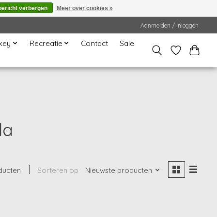
bericht verbergen
Meer over cookies »
Aanmelden / Inloggen
key
Recreatie
Contact
Sale
la
ducten
Sorteren op
Nieuwste producten