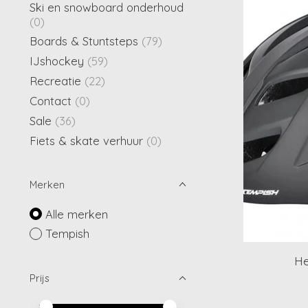
Ski en snowboard onderhoud
(0)
Boards & Stuntsteps
(79)
IJshockey
(59)
Recreatie
(22)
Contact
(0)
Sale
(36)
Fiets & skate verhuur
(0)
Merken
Alle merken
Tempish
He
Prijs
Minimale prijswaarde
Price maximum value