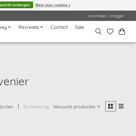
bericht verbergen
Meer over cookies »
Aanmelden / Inloggen
key
Recreatie
Contact
Sale
venier
ducten
Sorteren op
Nieuwste producten