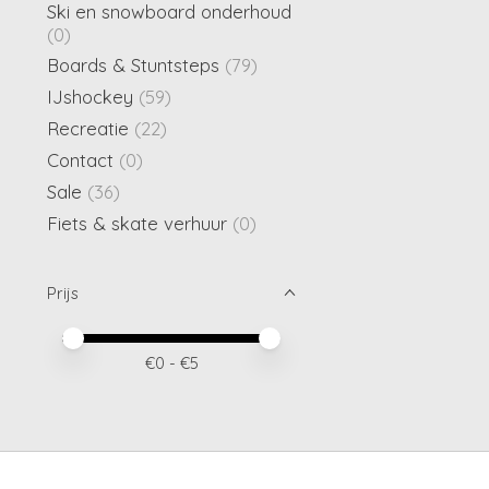
Ski en snowboard onderhoud
(0)
Boards & Stuntsteps
(79)
IJshockey
(59)
Recreatie
(22)
Contact
(0)
Sale
(36)
Fiets & skate verhuur
(0)
Prijs
Minimale prijswaarde
Price maximum value
€
0
- €
5