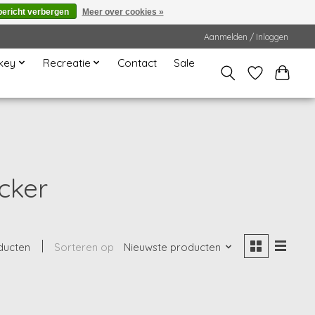
bericht verbergen
Meer over cookies »
Aanmelden / Inloggen
key
Recreatie
Contact
Sale
cker
ducten
Sorteren op
Nieuwste producten