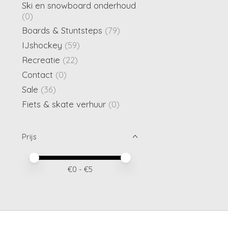
Ski en snowboard onderhoud
(0)
Boards & Stuntsteps
(79)
IJshockey
(59)
Recreatie
(22)
Contact
(0)
Sale
(36)
Fiets & skate verhuur
(0)
Prijs
Minimale prijswaarde
Price maximum value
€
0
- €
5