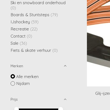
Ski en snowboard onderhoud
(0)
Boards & Stuntsteps
(79)
IJshockey
(59)
Recreatie
(22)
Contact
(0)
Sale
(36)
Fiets & skate verhuur
(0)
Merken
Alle merken
Nijdam
Glij-ijz
Prijs
Minimale prijswaarde
Price maximum value