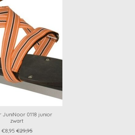
er JuniNoor 0118 junior
zwart
€8,95
€29,95