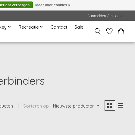
bericht verbergen
Meer over cookies »
Aanmelden / Inloggen
key
Recreatie
Contact
Sale
rbinders
ducten
Sorteren op
Nieuwste producten