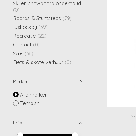
Ski en snowboard onderhoud
(0)
Boards & Stuntsteps
(79)
IJshockey
(59)
Recreatie
(22)
Contact
(0)
Sale
(36)
Fiets & skate verhuur
(0)
Merken
Alle merken
Tempish
O
Prijs
Minimale prijswaarde
Price maximum value