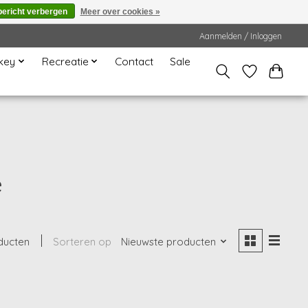
bericht verbergen
Meer over cookies »
Aanmelden / Inloggen
key
Recreatie
Contact
Sale
e
ducten
Sorteren op
Nieuwste producten