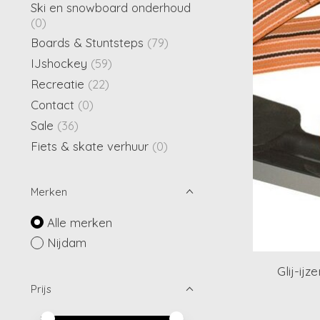
Ski en snowboard onderhoud
(0)
Boards & Stuntsteps
(79)
IJshockey
(59)
Recreatie
(22)
Contact
(0)
Sale
(36)
Fiets & skate verhuur
(0)
Merken
Alle merken
Nijdam
Glij-ijz
Prijs
Minimale prijswaarde
Price maximum value