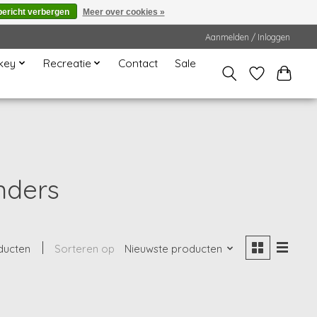
bericht verbergen
Meer over cookies »
Aanmelden / Inloggen
key
Recreatie
Contact
Sale
nders
ducten
Sorteren op
Nieuwste producten