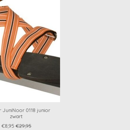
er JuniNoor 0118 junior
zwart
€8,95
€29,95