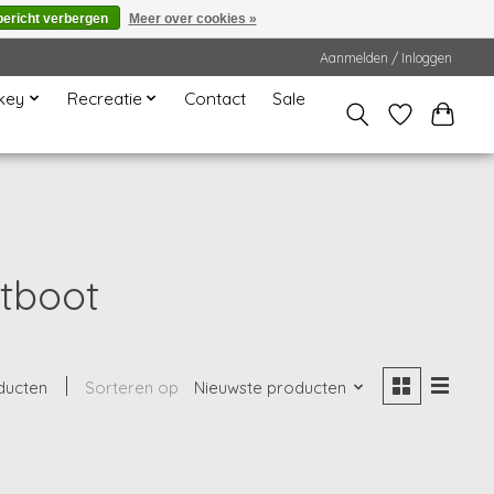
bericht verbergen
Meer over cookies »
Aanmelden / Inloggen
key
Recreatie
Contact
Sale
tboot
ducten
Sorteren op
Nieuwste producten