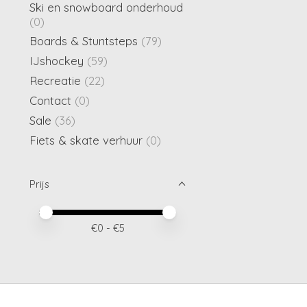
Ski en snowboard onderhoud
(0)
Boards & Stuntsteps
(79)
IJshockey
(59)
Recreatie
(22)
Contact
(0)
Sale
(36)
Fiets & skate verhuur
(0)
Prijs
Minimale prijswaarde
Price maximum value
€
0
- €
5