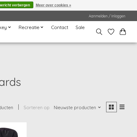
bericht verbergen
Meer over cookies »
Aanmelden / Inloggen
key
Recreatie
Contact
Sale
ards
ducten
Sorteren op
Nieuwste producten