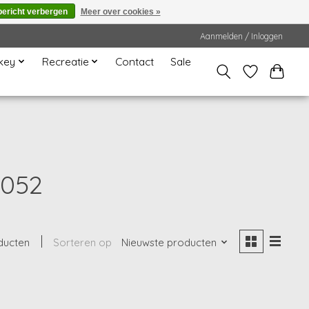
bericht verbergen
Meer over cookies »
Aanmelden / Inloggen
key
Recreatie
Contact
Sale
1052
ducten
Sorteren op
Nieuwste producten