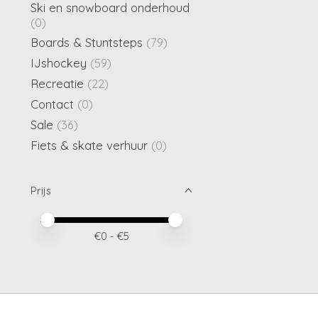
Ski en snowboard onderhoud
(0)
Boards & Stuntsteps
(79)
IJshockey
(59)
Recreatie
(22)
Contact
(0)
Sale
(36)
Fiets & skate verhuur
(0)
Prijs
Minimale prijswaarde
Price maximum value
€
0
- €
5