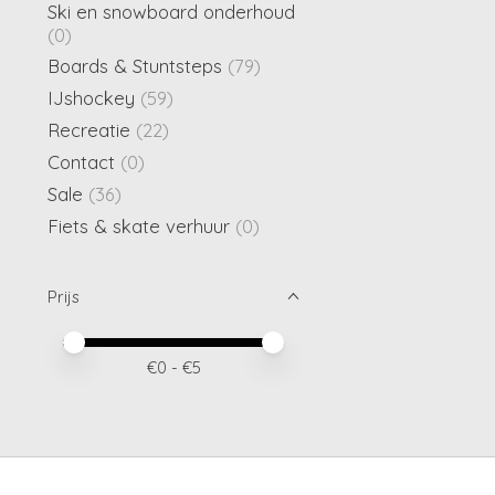
Ski en snowboard onderhoud
(0)
Boards & Stuntsteps
(79)
IJshockey
(59)
Recreatie
(22)
Contact
(0)
Sale
(36)
Fiets & skate verhuur
(0)
Prijs
Minimale prijswaarde
Price maximum value
€
0
- €
5