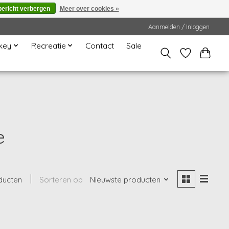
bericht verbergen
Meer over cookies »
Aanmelden / Inloggen
key
Recreatie
Contact
Sale
e
ducten
Sorteren op
Nieuwste producten