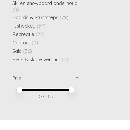
Ski en snowboard onderhoud
(0)
Boards & Stuntsteps
(79)
IJshockey
(59)
Recreatie
(22)
Contact
(0)
Sale
(36)
Fiets & skate verhuur
(0)
Prijs
Minimale prijswaarde
Price maximum value
€
0
- €
5