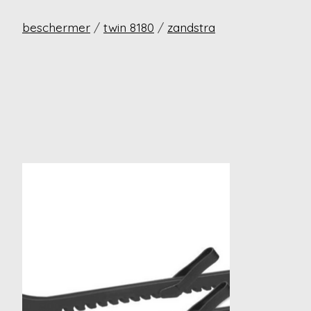
beschermer
/
twin 8180
/
zandstra
Items van productcarrousel