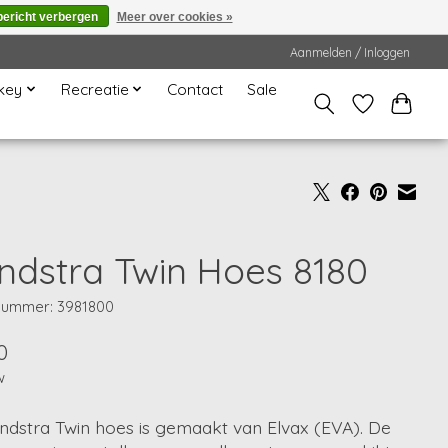
bericht verbergen
Meer over cookies »
Aanmelden / Inloggen
key
Recreatie
Contact
Sale
ndstra Twin Hoes 8180
lnummer: 3981800
0
w
ndstra Twin hoes is gemaakt van Elvax (EVA). De