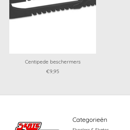
Centipede beschermers
€9,95
Categorieën
Skeelers & Skates