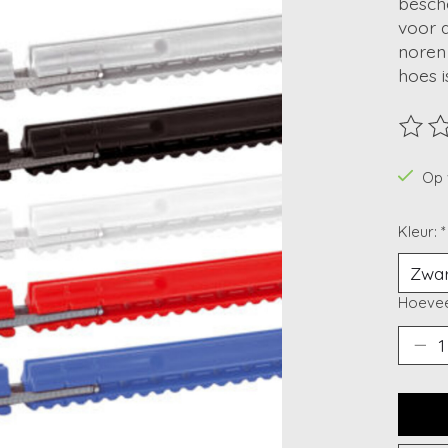
besche
voor a
noren
hoes 
De beo
Op 
Kleur:
*
Hoevee