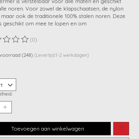
rmer is verstelbaar voor alle maten en geschikt
lle noren. Voor zowel de klapschaatsen, de nylon
 maar ook de traditionele 100% stalen noren. Deze
is geschikt om mee te lopen en om
(0)
ordeling van dit product is
0
van de 5
voorraad (248)
(Levertijd:1-2 werkdagen)
lheid:
Toevoegen aan winkelwagen