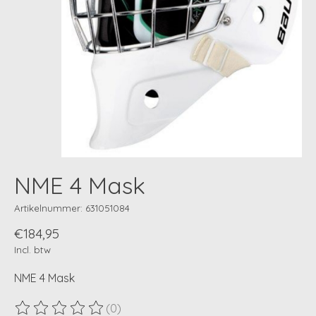
NME 4 Mask
Artikelnummer: 631051084
€184,95
Incl. btw
NME 4 Mask
(0)
De beoordeling van dit product is
0
van de 5