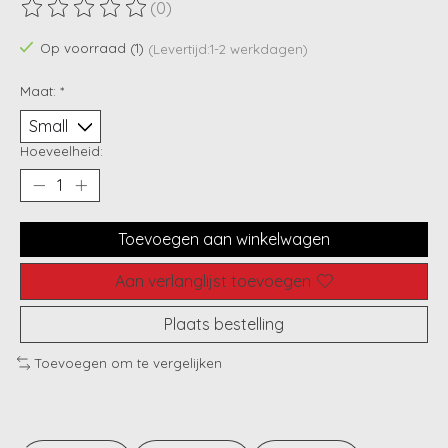
(0)
De beoordeling van dit product is
0
van de 5
Op voorraad (1)
(Levertijd:1-2 werkdagen)
Maat:
*
Hoeveelheid:
Toevoegen aan winkelwagen
Aan verlanglijst toevoegen
Plaats bestelling
Toevoegen om te vergelijken