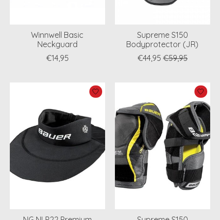
Winnwell Basic
Supreme S150
Neckguard
Bodyprotector (JR)
€14,95
€44,95
€59,95
NG NLP22 Premium
Supreme S150