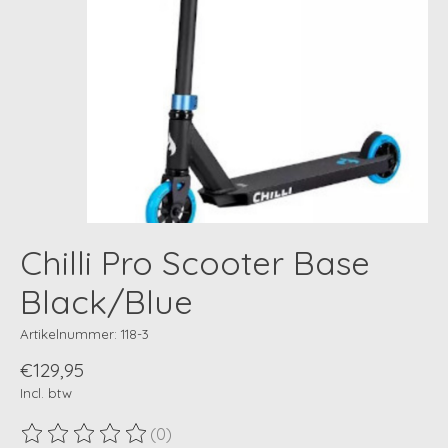
Chilli Pro Scooter Base
Black/Blue
Artikelnummer: 118-3
€129,95
Incl. btw
(0)
De beoordeling van dit product is
0
van de 5