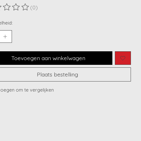
(0)
ordeling van dit product is
0
van de 5
lheid:
Toevoegen aan winkelwagen
Plaats bestelling
oegen om te vergelijken