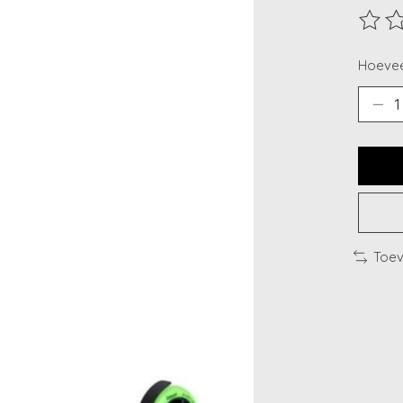
De beo
Hoevee
Toev