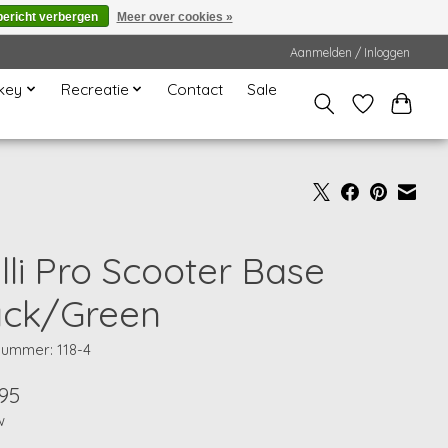
bericht verbergen
Meer over cookies »
Aanmelden / Inloggen
key
Recreatie
Contact
Sale
lli Pro Scooter Base
ack/Green
nummer: 118-4
95
w