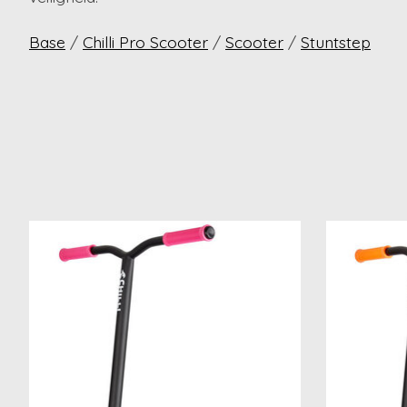
Base
/
Chilli Pro Scooter
/
Scooter
/
Stuntstep
Items van productcarrousel