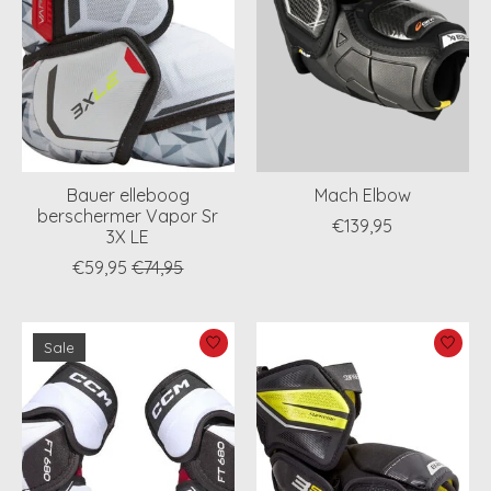
Bauer elleboog
Mach Elbow
berschermer Vapor Sr
€139,95
3X LE
€59,95
€74,95
Sale