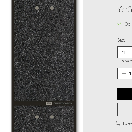
De beo
Op 
Size:
*
Hoevee
Toev