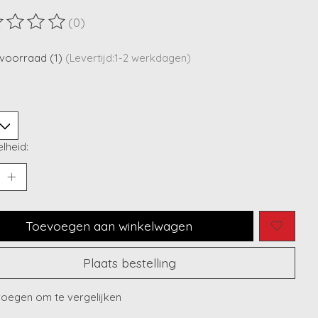
(0)
ordeling van dit product is
0
van de 5
voorraad (1)
(Levertijd:1-2 werkdagen)
lheid:
Toevoegen aan winkelwagen
Plaats bestelling
oegen om te vergelijken