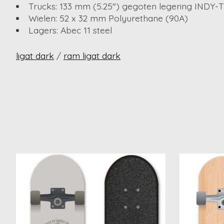
Trucks: 133 mm (5.25") gegoten legering INDY-
Wielen: 52 x 32 mm Polyurethane (90A)
Lagers: Abec 11 steel
ligat dark
/
ram ligat dark
Items van productcarrousel