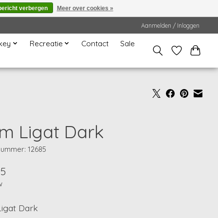
bericht verbergen
Meer over cookies »
Aanmelden / Inloggen
key
Recreatie
Contact
Sale
m Ligat Dark
lnummer: 12685
95
w
igat Dark