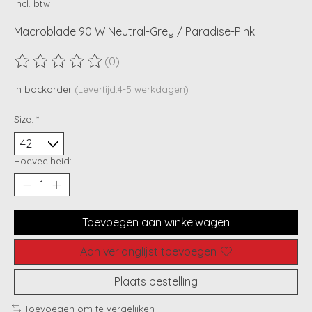
Incl. btw
Macroblade 90 W Neutral-Grey / Paradise-Pink
(0)
De beoordeling van dit product is
0
van de 5
In backorder
(Levertijd:4-5 werkdagen)
Size:
*
Hoeveelheid:
Toevoegen aan winkelwagen
Aan verlanglijst toevoegen
Plaats bestelling
Toevoegen om te vergelijken