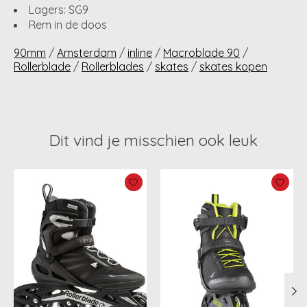
Lagers: SG9
Rem in de doos
90mm
/
Amsterdam
/
inline
/
Macroblade 90
/
Rollerblade
/
Rollerblades
/
skates
/
skates kopen
Dit vind je misschien ook leuk
Items van productcarrousel