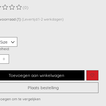
(0)
ordeling van dit product is
0
van de 5
voorraad (1)
(Levertijd:1-2 werkdagen)
lheid:
Toevoegen aan winkelwagen
Plaats bestelling
oegen om te vergelijken