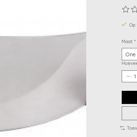
De beo
Op 
Maat:
*
Hoevee
Toev