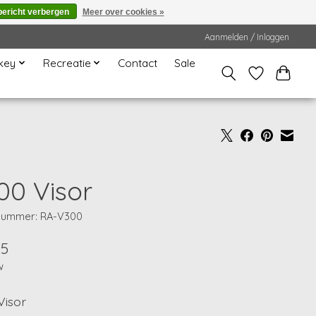
bericht verbergen
Meer over cookies »
Aanmelden / Inloggen
key
Recreatie
Contact
Sale
00 Visor
lnummer: RA-V300
95
w
Visor