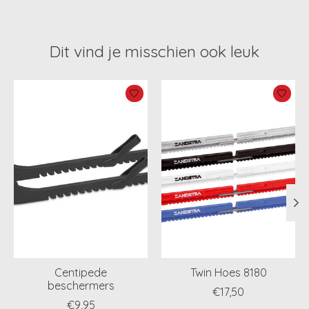
Dit vind je misschien ook leuk
Items van productcarrousel
Centipede
Twin Hoes 8180
beschermers
€17,50
€9,95