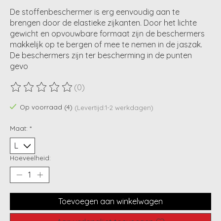
De stoffenbeschermer is erg eenvoudig aan te
brengen door de elastieke zijkanten. Door het lichte
gewicht en opvouwbare formaat zijn de beschermers
makkelijk op te bergen of mee te nemen in de jaszak.
De beschermers zijn ter bescherming in de punten
gevo
(0)
De beoordeling van dit product is
0
van de 5
Op voorraad (4)
(Levertijd:1-2 werkdagen)
Maat:
*
Hoeveelheid:
Toevoegen aan winkelwagen