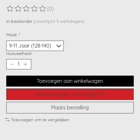
(0)
De beoordeling van dit product is
0
van de 5
In backorder
(Levertijd:2-3 werkdagen)
Maat:
*
Hoeveelheid:
Toevoegen aan winkelwagen
Aan verlanglijst toevoegen
Plaats bestelling
Toevoegen om te vergelijken