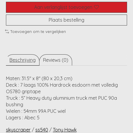
Aan verlanglijst toevoegen
Plaats bestelling
Toevoegen om te vergelijken
Beschrijving
Reviews (0)
Maten: 31.5" x 8" (80 x 20,3 cm)
Deck : 7 laags 100% Hardrock esdoorn met volledig
OS780 griptape
Truck : 5” Heavy duty aluminium truck met PUC 90a
bushing
Wielen : 54mm 99A PUC wiel
Lagers : Abec 5
skyscraper
/
ss540
/
Tony Hawk