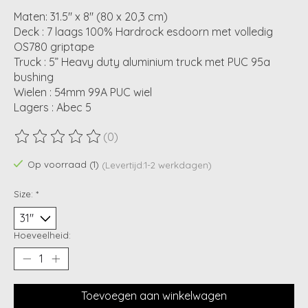
Maten: 31.5" x 8" (80 x 20,3 cm)
Deck : 7 laags 100% Hardrock esdoorn met volledig
OS780 griptape
Truck : 5” Heavy duty aluminium truck met PUC 95a
bushing
Wielen : 54mm 99A PUC wiel
Lagers : Abec 5
(0)
De beoordeling van dit product is
0
van de 5
Op voorraad (1)
(Levertijd:1-2 werkdagen)
Size:
*
Hoeveelheid:
Toevoegen aan winkelwagen