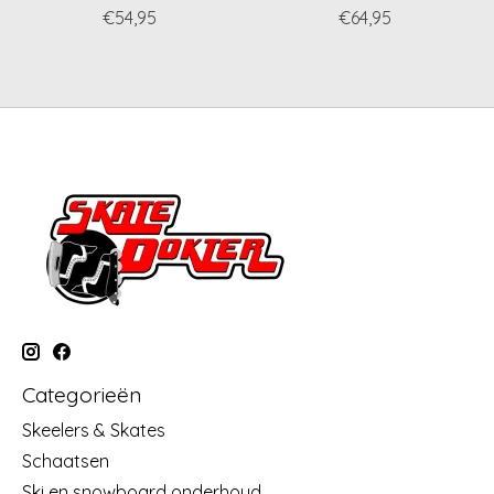
€54,95
€64,95
Categorieën
Skeelers & Skates
Schaatsen
Ski en snowboard onderhoud