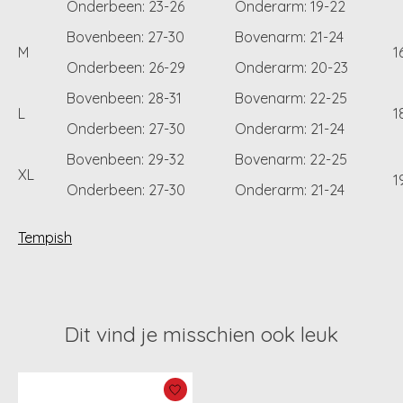
Onderbeen: 23-26
Onderarm: 19-22
Bovenbeen: 27-30
Bovenarm: 21-24
M
1
Onderbeen: 26-29
Onderarm: 20-23
Bovenbeen: 28-31
Bovenarm: 22-25
L
1
Onderbeen: 27-30
Onderarm: 21-24
Bovenbeen: 29-32
Bovenarm: 22-25
XL
1
Onderbeen: 27-30
Onderarm: 21-24
Tempish
Dit vind je misschien ook leuk
Items van productcarrousel