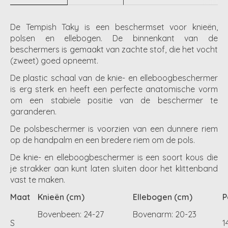
De Tempish Taky is een beschermset voor knieën,
polsen en ellebogen. De binnenkant van de
beschermers is gemaakt van zachte stof, die het vocht
(zweet) goed opneemt.
De plastic schaal van de knie- en elleboogbeschermer
is erg sterk en heeft een perfecte anatomische vorm
om een stabiele positie van de beschermer te
garanderen.
De polsbeschermer is voorzien van een dunnere riem
op de handpalm en een bredere riem om de pols.
De knie- en elleboogbeschermer is een soort kous die
je strakker aan kunt laten sluiten door het klittenband
vast te maken.
Maat
Knieën (cm)
Ellebogen (cm)
P
Bovenbeen: 24-27
Bovenarm: 20-23
S
1