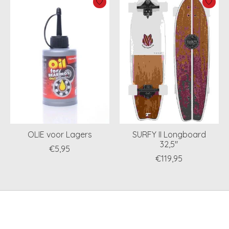
OLIE voor Lagers
SURFY II Longboard
32,5''
€5,95
€119,95