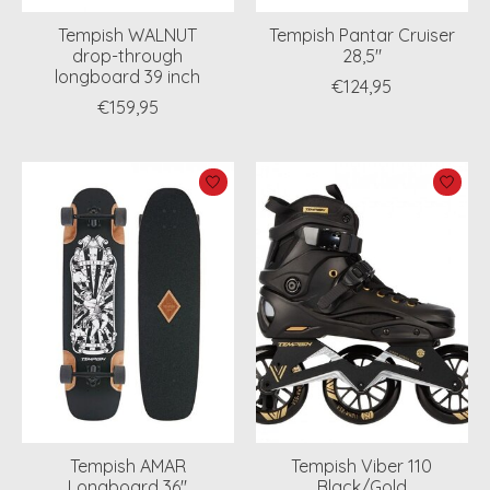
Tempish WALNUT
Tempish Pantar Cruiser
drop-through
28,5"
longboard 39 inch
€124,95
€159,95
Tempish AMAR
Tempish Viber 110
Longboard 36''
Black/Gold