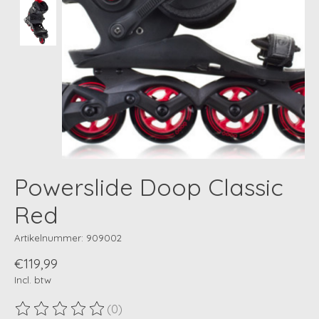
Powerslide Doop Classic
Red
Artikelnummer: 909002
€119,99
Incl. btw
(0)
De beoordeling van dit product is
0
van de 5