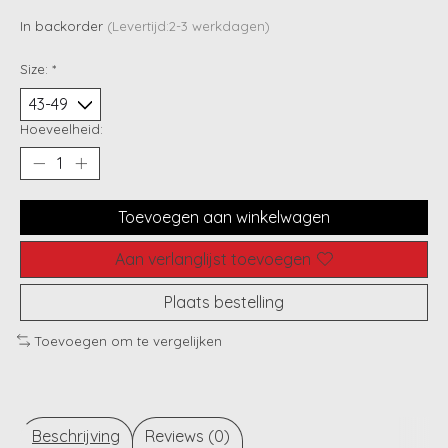
In backorder
(Levertijd:2-3 werkdagen)
Size:
*
Hoeveelheid:
Toevoegen aan winkelwagen
Aan verlanglijst toevoegen
Plaats bestelling
Toevoegen om te vergelijken
Beschrijving
Reviews (0)