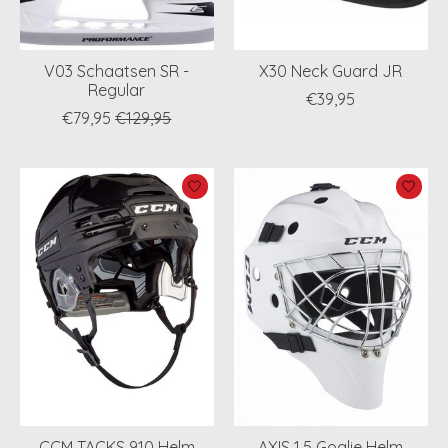
V03 Schaatsen SR -
X30 Neck Guard JR
Regular
€39,95
€79,95
€129,95
CCM TACKS 910 Helm
AXIS 1.5 Goalie Helm