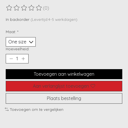
(0)
De beoordeling van dit product is
0
van de 5
In backorder
(Levertijd:4-5 werkdagen)
Maat:
*
Hoeveelheid:
Toevoegen aan winkelwagen
Aan verlanglijst toevoegen
Plaats bestelling
Toevoegen om te vergelijken