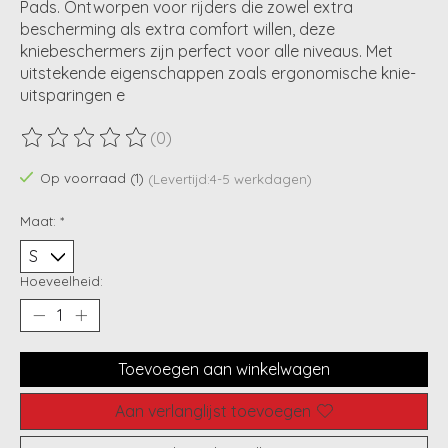
Pads. Ontworpen voor rijders die zowel extra
bescherming als extra comfort willen, deze
kniebeschermers zijn perfect voor alle niveaus. Met
uitstekende eigenschappen zoals ergonomische knie-
uitsparingen e
(0)
De beoordeling van dit product is
0
van de 5
Op voorraad (1)
(Levertijd:4-5 werkdagen)
Maat:
*
Hoeveelheid:
Toevoegen aan winkelwagen
Aan verlanglijst toevoegen