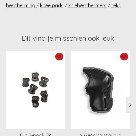
bescherming
/
knee pads
/
kniebeschermers
/
rekd
Dit vind je misschien ook leuk
Items van productcarrousel
Fila 3-pack FP
X Gear Wristguard